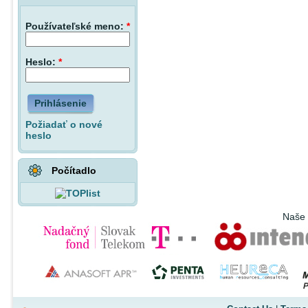
Používateľské meno:
*
Heslo:
*
Prihlásenie
Požiadať o nové
heslo
Počítadlo
Naše 