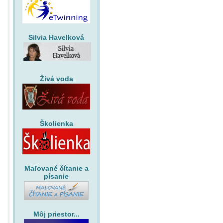
Silvia Havelková
Živá voda
Školienka
Maľované čítanie a
písanie
Môj priestor...