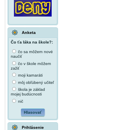
Anketa
Čo ťa láka na škole?:
čo sa môžem nové
naučiť
čo v škole môžem
zažiť
moji kamaráti
môj obľúbený učiteľ
škola je základ
mojej budúcnosti
nič
Hlasovať
Prihlásenie