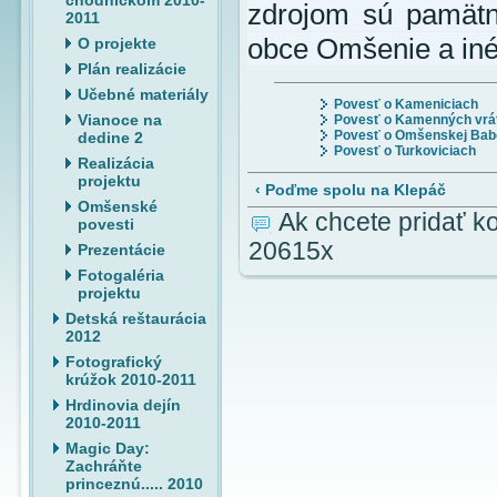
chodníčkom 2010-
zdrojom sú pamätn
2011
obce Omšenie a iné 
O projekte
Plán realizácie
Učebné materiály
Povesť o Kameniciach
Vianoce na
Povesť o Kamenných vrá
Povesť o Omšenskej Bab
dedine 2
Povesť o Turkoviciach
Realizácia
projektu
‹ Poďme spolu na Klepáč
Omšenské
Ak chcete pridať k
povesti
20615x
Prezentácie
Fotogaléria
projektu
Detská reštaurácia
2012
Fotografický
krúžok 2010-2011
Hrdinovia dejín
2010-2011
Magic Day:
Zachráňte
princeznú..... 2010