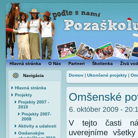
Hlavná stránka
O Nás
Partneri
Školienka
Živá vo
Domov
|
Ukončené projekty
|
Om
Navigácia
Hlavná stránka
Omšenské pov
Projekty
Projekty 2007 -
2010
6. október 2009 - 20:1
Projekty 2007-
2008
V tejto časti n
Aktivity a udalosti
uverejníme všetky
Omšenským