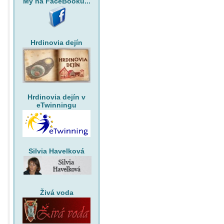
My na FaceBooku...
Hrdinovia dejín
Hrdinovia dejín v
eTwinningu
Silvia Havelková
Živá voda