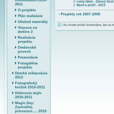
chodníčkom 2010-
Letný tábor - Zdravý život
2011
Mysli a preži! - 2015
O projekte
‹ Projekty rok 2007-2008
Plán realizácie
Učebné materiály
Ak chcete pridať komentáre, tak sa 
Vianoce na
dedine 2
Realizácia
projektu
Omšenské
povesti
Prezentácie
Fotogaléria
projektu
Detská reštaurácia
2012
Fotografický
krúžok 2010-2011
Hrdinovia dejín
2010-2011
Magic Day:
Zachráňte
princeznú..... 2010