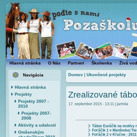
Hlavná stránka
O Nás
Partneri
Školienka
Živá vo
Domov
|
Ukončené projekty
Navigácia
Hlavná stránka
Zrealizované tábo
Projekty
Projekty 2007 -
17. september 2015 - 13:11 | jarmila
2010
Projekty 2007-
2008
Aktivity a udalosti
Tábor Euráčik na motívy 
Foťáčik 1 v Manínskej Ti
Omšenským
Foťáčik 2 v Kľačne - 2011