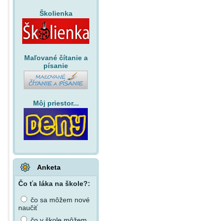
Školienka
Maľované čítanie a
písanie
Môj priestor...
Anketa
Čo ťa láka na škole?:
čo sa môžem nové
naučiť
čo v škole môžem