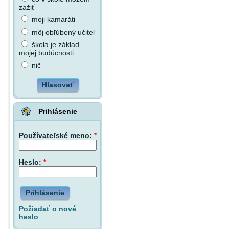
zažiť
moji kamaráti
môj obľúbený učiteľ
škola je základ
mojej budúcnosti
nič
Hlasovať
Prihlásenie
Používateľské meno:
*
Heslo:
*
Prihlásenie
Požiadať o nové
heslo