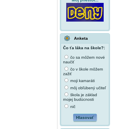
Môj priestor...
Anketa
Čo ťa láka na škole?:
čo sa môžem nové
naučiť
čo v škole môžem
zažiť
moji kamaráti
môj obľúbený učiteľ
škola je základ
mojej budúcnosti
nič
Hlasovať