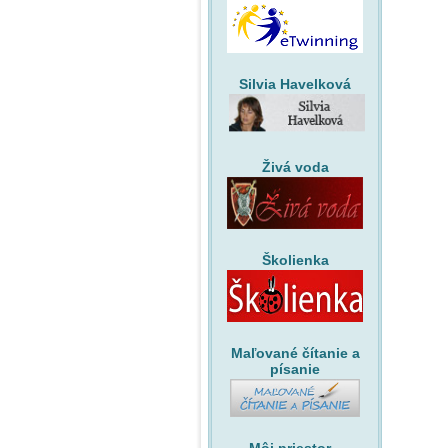
Silvia Havelková
Živá voda
Školienka
Maľované čítanie a
písanie