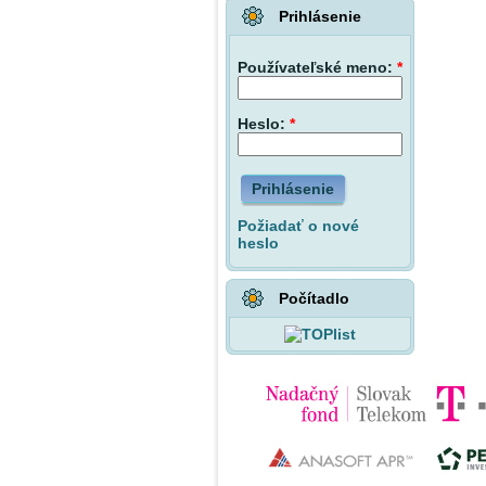
Prihlásenie
Používateľské meno:
*
Heslo:
*
Prihlásenie
Požiadať o nové
heslo
Počítadlo