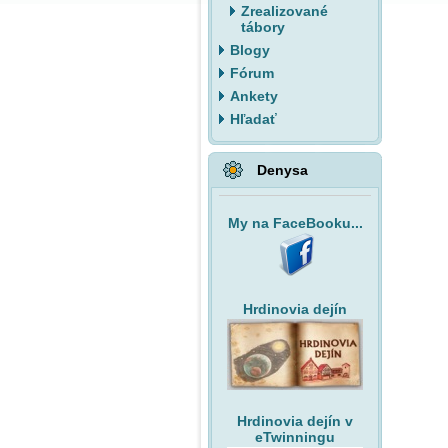
Zrealizované
tábory
Blogy
Fórum
Ankety
Hľadať
Denysa
My na FaceBooku...
Hrdinovia dejín
Hrdinovia dejín v
eTwinningu