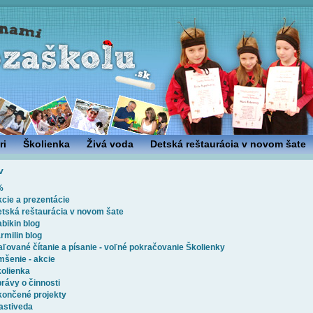
ri
Školienka
Živá voda
Detská reštaurácia v novom šate
v
%
cie a prezentácie
tská reštaurácia v novom šate
bikin blog
rmilin blog
ľované čítanie a písanie - voľné pokračovanie Školienky
šenie - akcie
olienka
rávy o činnosti
ončené projekty
astiveda