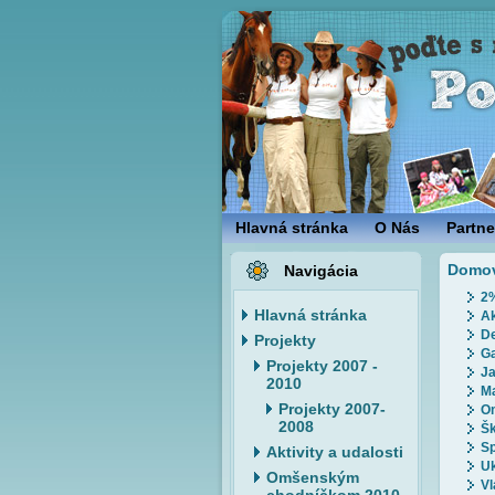
Hlavná stránka
O Nás
Partne
Domo
Navigácia
2
Hlavná stránka
Ak
De
Projekty
Ga
Projekty 2007 -
Ja
2010
Ma
Projekty 2007-
Om
2008
Šk
Sp
Aktivity a udalosti
Uk
Omšenským
Vl