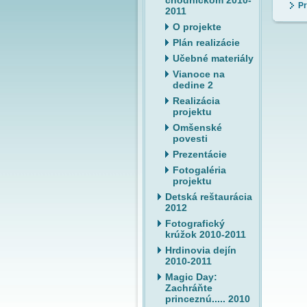
chodníčkom 2010-
Pr
2011
O projekte
Plán realizácie
Učebné materiály
Vianoce na
dedine 2
Realizácia
projektu
Omšenské
povesti
Prezentácie
Fotogaléria
projektu
Detská reštaurácia
2012
Fotografický
krúžok 2010-2011
Hrdinovia dejín
2010-2011
Magic Day:
Zachráňte
princeznú..... 2010