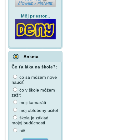
Môj priestor...
Anketa
Čo ťa láka na škole?:
čo sa môžem nové
naučiť
čo v škole môžem
zažiť
moji kamaráti
môj obľúbený učiteľ
škola je základ
mojej budúcnosti
nič