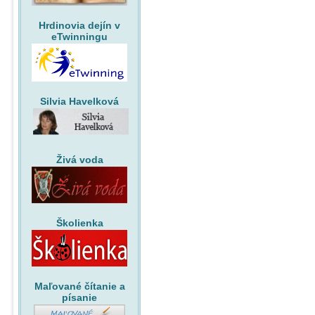
Hrdinovia dejín v
eTwinningu
Silvia Havelková
Živá voda
Školienka
Maľované čítanie a
písanie