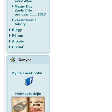
2010-2011
Magic Day:
Zachráňte
princeznú..... 2010
Zrealizované
tábory
Blogy
Fórum
Ankety
Hľadať
Denysa
My na FaceBooku...
Hrdinovia dejín