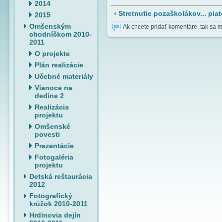
2014
‹ Stretnutie pozaškolákov... pia
2015
Omšenským
Ak chcete pridať komentáre, tak sa 
chodníčkom 2010-
2011
O projekte
Plán realizácie
Učebné materiály
Vianoce na
dedine 2
Realizácia
projektu
Omšenské
povesti
Prezentácie
Fotogaléria
projektu
Detská reštaurácia
2012
Fotografický
krúžok 2010-2011
Hrdinovia dejín