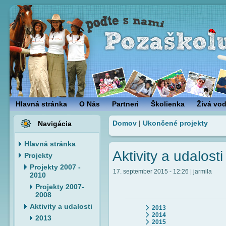
Hlavná stránka
O Nás
Partneri
Školienka
Živá vo
Domov
|
Ukončené projekty
Navigácia
Hlavná stránka
Aktivity a udalosti
Projekty
Projekty 2007 -
17. september 2015 - 12:26 | jarmila
2010
Projekty 2007-
2008
Aktivity a udalosti
2013
2014
2013
2015