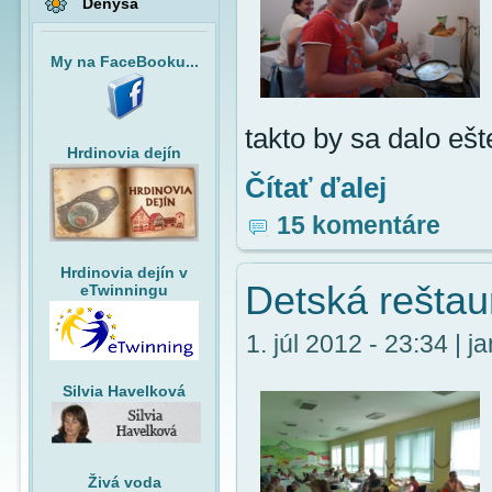
Denysa
My na FaceBooku...
takto by sa dalo eš
Hrdinovia dejín
Čítať ďalej
15 komentáre
Hrdinovia dejín v
Detská reštau
eTwinningu
1. júl 2012 - 23:34 | ja
Silvia Havelková
Živá voda