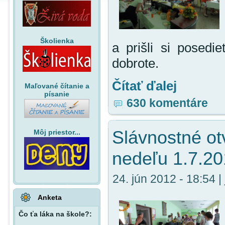
Školienka
a prišli si posedie
dobrote.
Čítať ďalej
Maľované čítanie a
písanie
630 komentáre
Slávnostné ot
Môj priestor...
nedeľu 1.7.2
24. jún 2012 - 18:54 | 
Anketa
Čo ťa láka na škole?: