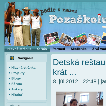
Hlavná stránka
O Nás
Partneri
Školienka
Živá vo
Navigácia
Detská reštaur
Hlavná stránka
krát ...
Projekty
Blogy
8. júl 2012 - 22:48 | ja
Fórum
Ankety
Hľadať