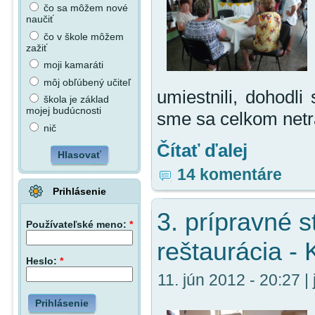
čo sa môžem nové
naučiť
čo v škole môžem
zažiť
moji kamaráti
môj obľúbený učiteľ
umiestnili, dohodl
škola je základ
mojej budúcnosti
sme sa celkom netraf
nič
Čítať ďalej
Hlasovať
14 komentáre
Prihlásenie
3. prípravné s
Používateľské meno:
*
reštaurácia -
Heslo:
*
11. jún 2012 - 20:27 | 
Prihlásenie