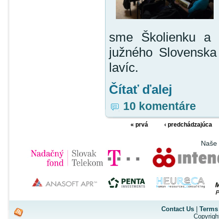
sme Školienku a H
južného Slovenska
lavíc.
Čítať ďalej
10 komentáre
« prvá
‹ predchádzajúca
Naše 
Contact Us
|
Terms 
Copyrigh