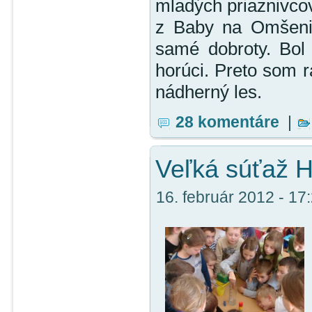
mladých priaznivcov
z Baby na Omšenie
samé dobroty. Bol
horúci. Preto som r
nádherný les.
28 komentáre
|
Veľká súťaž H
16. február 2012 - 17