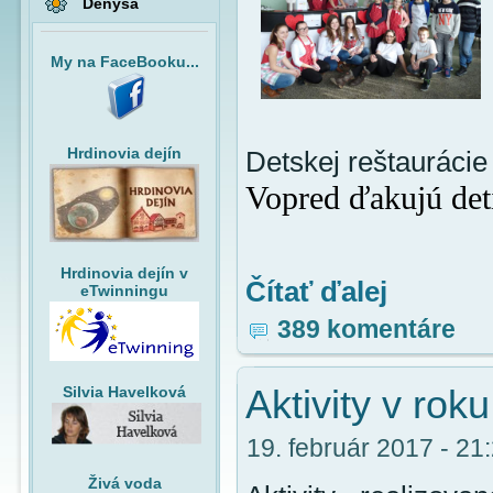
Denysa
My na FaceBooku...
Hrdinovia dejín
Detskej reštaurácie
Vopred ďakujú det
Hrdinovia dejín v
Čítať ďalej
eTwinningu
389 komentáre
Aktivity v rok
Silvia Havelková
19. február 2017 - 21:
Živá voda