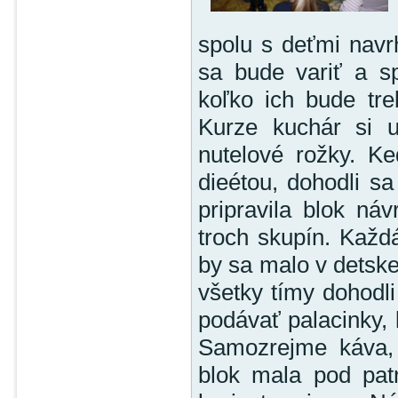
spolu s deťmi navr
sa bude variť a sp
koľko ich bude tre
Kurze kuchár si u
nutelové rožky. Ke
dieétou, dohodli sa
pripravila blok ná
troch skupín. Každ
by sa malo v detskej
všetky tímy dohodl
podávať palacinky, 
Samozrejme káva, 
blok mala pod patr