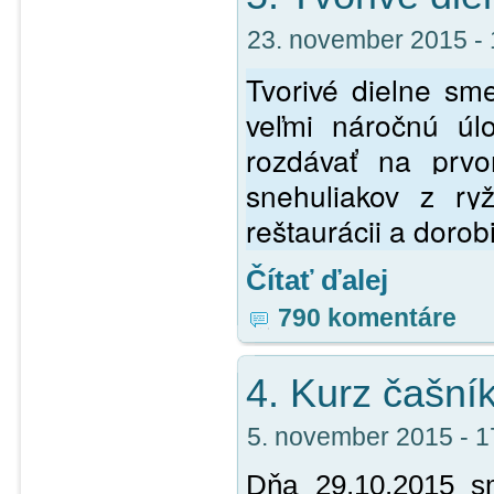
23. november 2015 - 1
Tvorivé dielne sm
veľmi náročnú úl
rozdávať na prvom
snehuliakov z r
reštaurácii a dorob
Čítať ďalej
790 komentáre
4. Kurz čašní
5. november 2015 - 17
Dňa 29.10.2015 sm