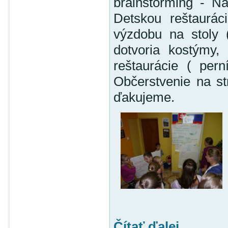
brainstorming - Náv
Detskou reštaurác
výzdobu na stoly (
dotvoria kostýmy,
reštaurácie ( pern
Občerstvenie na st
ďakujeme.
Čítať ďalej