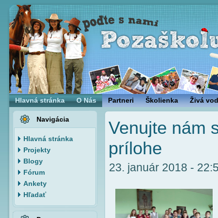
Hlavná stránka
O Nás
Partneri
Školienka
Živá vo
Navigácia
Venujte nám s
Hlavná stránka
prílohe
Projekty
Blogy
23. január 2018 - 22:5
Fórum
Ankety
Hľadať