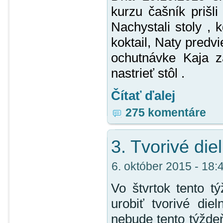
kurzu čašník prišli
Nachystali stoly ,
koktail, Naty predv
ochutnávke Kaja 
nastrieť stôl .
Čítať ďalej
275 komentáre
3. Tvorivé die
6. október 2015 - 18:4
Vo štvrtok tento t
urobiť tvorivé die
nebude tento týždeň