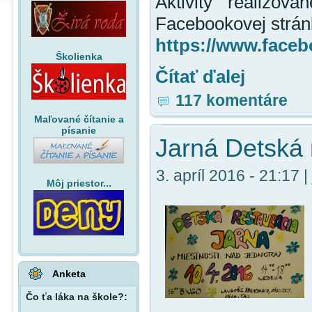
Aktivity realizo
Facebookovej strán
https://www.face
Školienka
Čítať ďalej
117 komentáre
Maľované čítanie a
písanie
Jarná Detská 
3. apríl 2016 - 21:17 |
Môj priestor...
Anketa
Čo ťa láka na škole?: