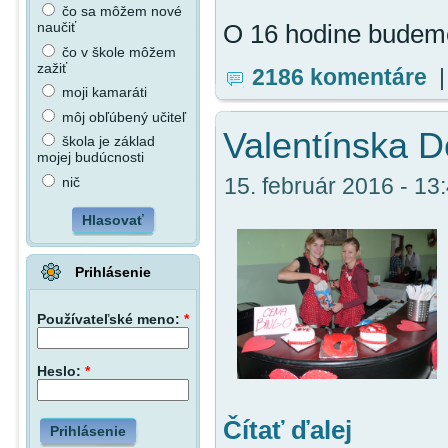
čo sa môžem nové
naučiť
O 16 hodine budeme
čo v škole môžem
zažiť
2186 komentáre
moji kamaráti
môj obľúbený učiteľ
Valentínska D
škola je základ
mojej budúcnosti
15. február 2016 - 13:
nič
Hlasovať
Prihlásenie
Používateľské meno:
*
Heslo:
*
Čítať ďalej
Prihlásenie