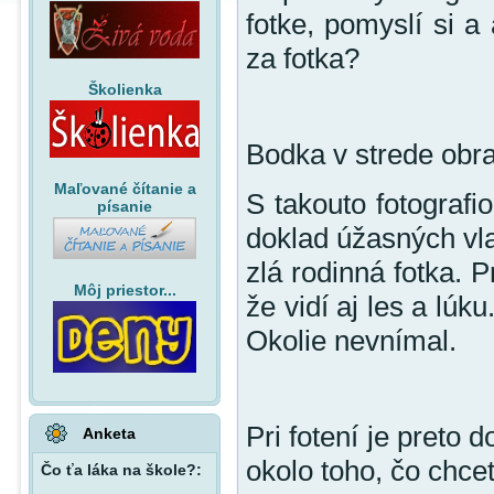
fotke, pomyslí si a
za fotka?
Školienka
Bodka v strede obr
Maľované čítanie a
S takouto fotografi
písanie
doklad úžasných vla
zlá rodinná fotka. P
Môj priestor...
že vidí aj les a lúk
Okolie nevnímal.
Pri fotení je preto 
Anketa
okolo toho, čo chcet
Čo ťa láka na škole?: