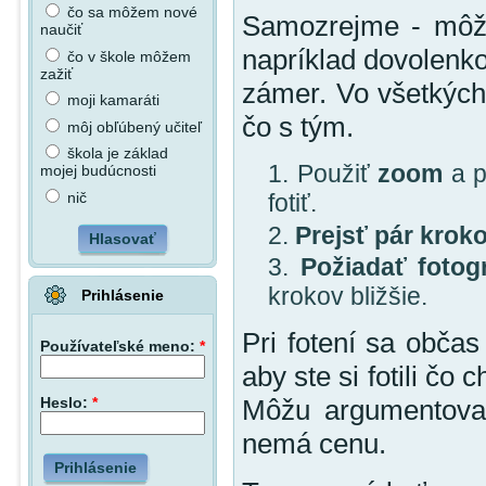
čo sa môžem nové
Samozrejme - môže
naučiť
napríklad dovolenko
čo v škole môžem
zažiť
zámer. Vo všetkých 
moji kamaráti
čo s tým.
môj obľúbený učiteľ
škola je základ
Použiť
zoom
a p
mojej budúcnosti
nič
fotiť.
Prejsť pár kroko
Hlasovať
Požiadať fotog
krokov bližšie.
Prihlásenie
Pri fotení sa občas
Používateľské meno:
*
aby ste si fotili čo
Heslo:
*
Môžu argumentovať
nemá cenu.
Prihlásenie