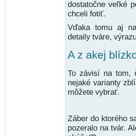
dostatočne veľké p
chceli fotiť.
Vďaka tomu aj na 
detaily tváre, výraz
A z akej blízko
To závisí na tom, č
nejaké varianty zbl
môžete vybrať.
Záber do ktorého s
pozeralo na tvár. Al