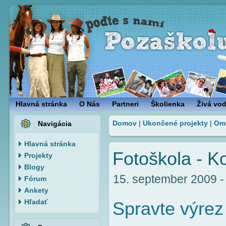
Hlavná stránka
O Nás
Partneri
Školienka
Živá vo
Domov
|
Ukončené projekty
|
Om
Navigácia
Hlavná stránka
Fotoškola - K
Projekty
Blogy
15. september 2009 - 
Fórum
Ankety
Hľadať
Spravte výrez u