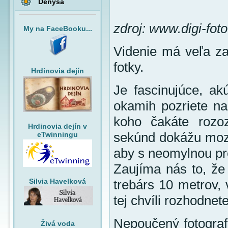
Denysa
zdroj: www.digi-foto
My na FaceBooku...
Videnie má veľa zau
fotky.
Hrdinovia dejín
Je fascinujúce, ak
okamih pozriete na
koho čakáte rozo
Hrdinovia dejín v
sekúnd dokážu mozog
eTwinningu
aby s neomylnou pre
Zaujíma nás to, že
Silvia Havelková
trebárs 10 metrov, 
tej chvíli rozhodnet
Nepoučený fotograf
Živá voda