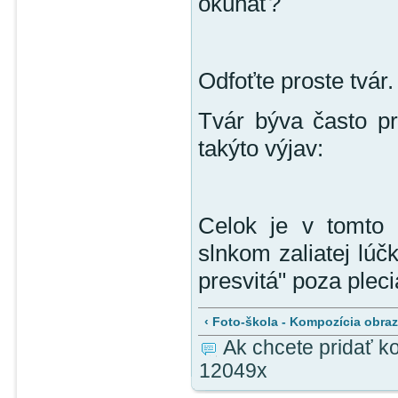
okúňať?
Odfoťte proste tvár. 
Tvár býva často p
takýto výjav:
Celok je v tomto
slnkom zaliatej lúč
presvitá" poza pleci
‹ Foto-škola - Kompozícia obraz
Ak chcete pridať k
12049x