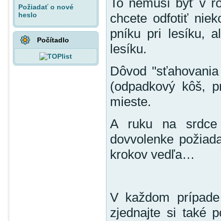
To nemusí byť v rod
Požiadať o nové
heslo
chcete odfotiť niek
pníku pri lesíku, 
Počítadlo
lesíku.
Dôvod "sťahovania
(odpadkový kôš, pr
mieste.
A ruku na srdce 
dovvolenke požiada
krokov vedľa…
V každom prípade 
zjednajte si také p