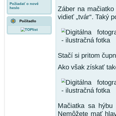
Požiadať o nové
Záber na mačiatko 
heslo
vidieť „tvár“. Taký
Počítadlo
Stačí si pritom čup
Ako však získať ta
Mačiatka sa hýbu 
Nemôžete mať hlavu