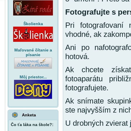
Fotografujte s pe
Pri fotografovaní 
Školienka
vhodné, ak zakompon
Ani po nafotograf
Maľované čítanie a
hotová.
písanie
Ak chcete získať
fotoaparátu pribl
Môj priestor...
fotografujete.
Ak snímate skupink
ste najvyšším z nich
Anketa
U drobných zvierat j
Čo ťa láka na škole?: