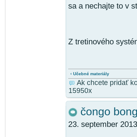
sa a nechajte to v s
Z tretinového sys
‹ Učebné materiály
Ak chcete pridať k
15950x
čongo bongo 
23. september 2013