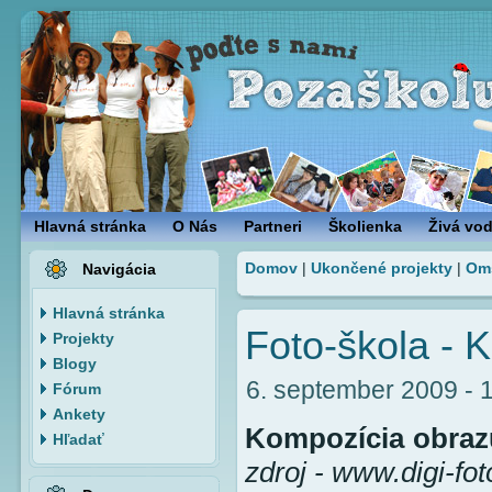
Hlavná stránka
O Nás
Partneri
Školienka
Živá vo
Domov
|
Ukončené projekty
|
Om
Navigácia
Hlavná stránka
Foto-škola - 
Projekty
Blogy
6. september 2009 - 1
Fórum
Ankety
Kompozícia obraz
Hľadať
zdroj - www.digi-fot