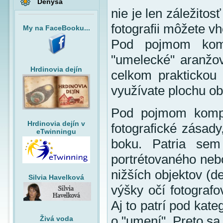
Denysa
nie je len záležitos
fotografii môžete v
My na FaceBooku...
Pod pojmom komp
"umelecké" aranžo
Hrdinovia dejín
celkom praktickou 
využívate plochu ob
Pod pojmom kompoz
Hrdinovia dejín v
fotografické zásady
eTwinningu
boku. Patria sem 
portrétovaného nebo
nižších objektov (d
Silvia Havelková
výšky očí fotografo
Aj to patrí pod kat
o "umení". Preto sa
Živá voda