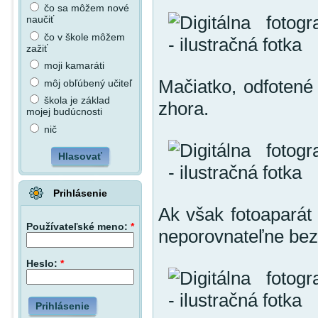
čo sa môžem nové
naučiť
čo v škole môžem
zažiť
moji kamaráti
Mačiatko, odfotené
môj obľúbený učiteľ
škola je základ
zhora.
mojej budúcnosti
nič
Hlasovať
Prihlásenie
Ak však fotoaparát 
Používateľské meno:
*
neporovnateľne bez
Heslo:
*
Prihlásenie