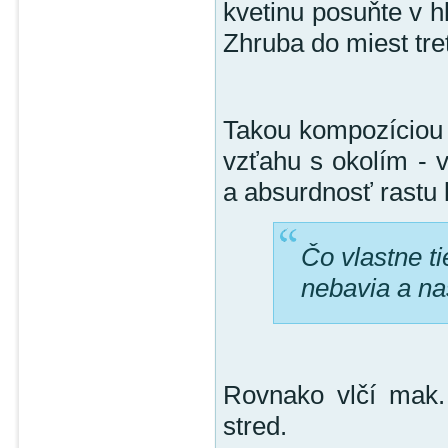
kvetinu posuňte v h
Zhruba do miest tre
Takou kompozíciou s
vzťahu s okolím - 
a absurdnosť rastu 
Čo vlastne t
nebavia a n
Rovnako vlčí mak. 
stred.