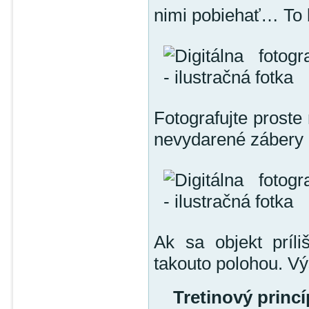
nimi pobiehať… To b
Fotografujte proste
nevydarené zábery 
Ak sa objekt príli
takouto polohou. Vý
Tretinový princí