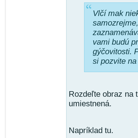
Vlčí mak niek
samozrejme, n
zaznamenávan
vami budú pr
gýčovitosti.
si pozvite 
Rozdeľte obraz na t
umiestnená.
Napríklad tu.