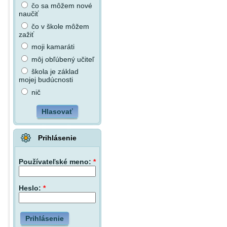
čo sa môžem nové
naučiť
čo v škole môžem
zažiť
moji kamaráti
môj obľúbený učiteľ
škola je základ
mojej budúcnosti
nič
Hlasovať
Prihlásenie
Používateľské meno:
*
Heslo:
*
Prihlásenie