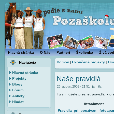
Hlavná stránka
O Nás
Partneri
Školienka
Živá vo
Domov
|
Ukončené projekty
|
Om
Navigácia
Hlavná stránka
Naše pravidlá
Projekty
Blogy
26. august 2009 - 21:51 | jarmila
Fórum
Tu si môžete prezrieť pravidlá, ktor
Ankety
Hľadať
Attachment
Pravidla_pri_pouzivani_fotoapa