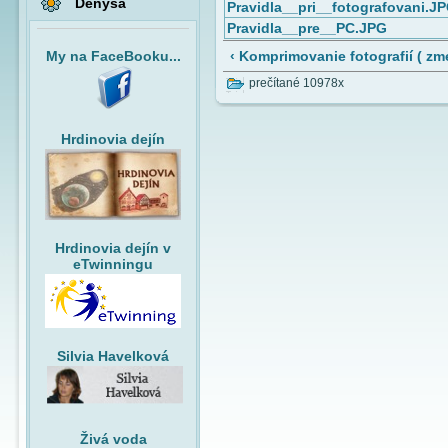
Denysa
Pravidla__pri__fotografovani.J
Pravidla__pre__PC.JPG
‹ Komprimovanie fotografií ( z
My na FaceBooku...
prečítané 10978x
Hrdinovia dejín
Hrdinovia dejín v
eTwinningu
Silvia Havelková
Živá voda