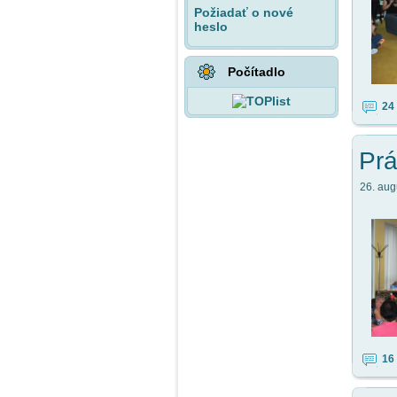
Požiadať o nové
heslo
Počítadlo
24
Prá
26. augu
16