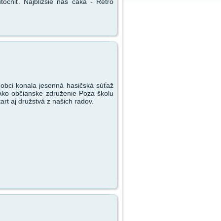
točniť. Najbližšie nás čaká - Retro
obci konala jesenná hasičská súťaž
Ako občianske združenie Poza školu
art aj družstvá z našich radov.