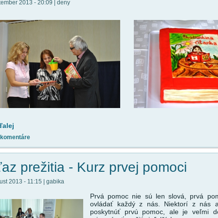
tember 2013 - 20:09 | deny
ďalej
 komentáre
az prežitia - Kurz prvej pomoci
ust 2013 - 11:15 | gabika
Prvá pomoc nie sú len slová, prvá po
ovládať každý z nás. Niektorí z nás 
poskytnúť prvú pomoc, ale je veľmi dôl