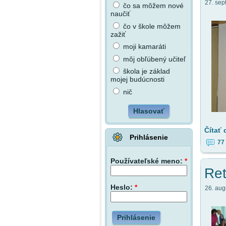
27. sep
čo sa môžem nové
naučiť
čo v škole môžem
zažiť
moji kamaráti
môj obľúbený učiteľ
škola je základ
mojej budúcnosti
nič
Hlasovať
Čítať 
Prihlásenie
77
Používateľské meno:
*
Reť
Heslo:
*
26. aug
Prihlásenie