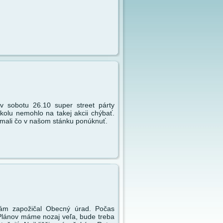
v sobotu 26.10 super street párty
olu nemohlo na takej akcii chýbať.
 mali čo v našom stánku ponúknuť.
 nám zapožičal Obecný úrad. Počas
. Plánov máme nozaj veľa, bude treba