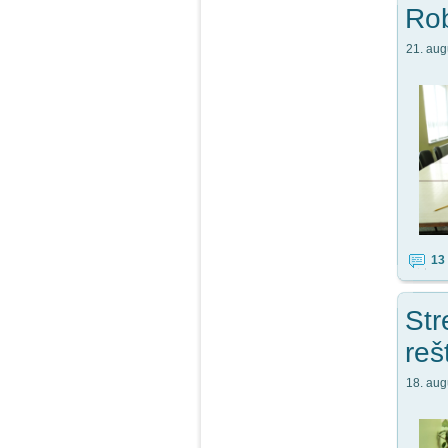
Rob
21. aug
13
Str
reš
18. aug