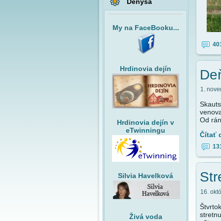
Denysa
My na FaceBooku...
40
Hrdinovia dejín
Deň
1. nove
Skauts
venova
Od rán
Hrdinovia dejín v
eTwinningu
Čítať 
13
Str
Silvia Havelková
16. okt
Štvrto
stretn
Živá voda