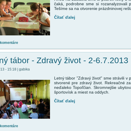
čaká, podrobne sme si rozanalyzovali pr
Tešíme sa na otvorenie prázdninovej rešt
Čítať ďalej
 komentáre
ný tábor - Zdravý život - 2-6.7.2013
013 - 15:18 | gabika
Letný tábor "Zdravý život" sme strávili v
stvorené pre zdravý život. Rekreačné za
neďaleko Topoľčian. Skromnejšie ubyto
športovísk a miest na oddych.
Čítať ďalej
 komentáre