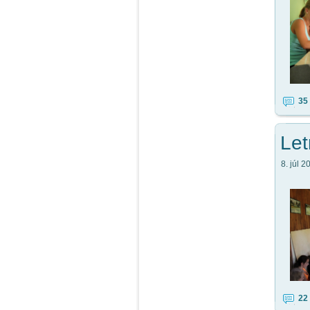
35
Let
8. júl 2
22