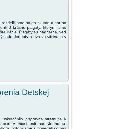
 rozdelili sme sa do skupín a hor sa
orili 3 krásne plagáty, ktorými sme
štaurácie. Plagáty sú nádherné, veď
ýklade Jednoty a dva vo vitrínach v
orenia Detskej
uskutočnilo prípravné stretnutie k
urácie v miestnosti nad Jednotou.
tábora, potom sme si povedali čo nás