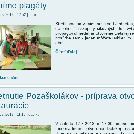
íme plagáty
ust 2013 - 12:52 | jarmila
Stretli sme sa v miestnosti nad Jednotou,
do toho. Tri skupiny šikovných detí vytv
propagovali nedeľné otvorenie Detskej re
posúďte sam - jeden môžete uvidieť vo v
obci......
Čítať ďalej
 komentáre
etnutie Pozaškolákov - príprava otv
taurácie
ust 2013 - 11:17 | gabika
V sobotu 17.8.2013 o 17,00 hodine sa 
mimoriadnemu otvoreniu Detskej rešta
Hneď na začiatku sme si pozreli fotky z 