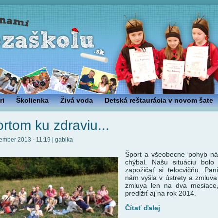
ri
Školienka
Živá voda
Detská reštaurácia v novom šate
rtom ku zdraviu...
ember 2013 - 11:19 | gabika
Šport a všeobecne pohyb n
chýbal. Našu situáciu bolo 
zapožičať si telocvičňu. Pan
nám vyšla v ústrety a zmluva 
zmluva len na dva mesiace
predĺžiť aj na rok 2014.
Čítať ďalej