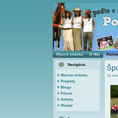
Hlavná stránka
O Nás
Partne
Navigácia
Špo
Hlavná stránka
19. nov
Projekty
Blogy
Fórum
Ankety
Hľadať