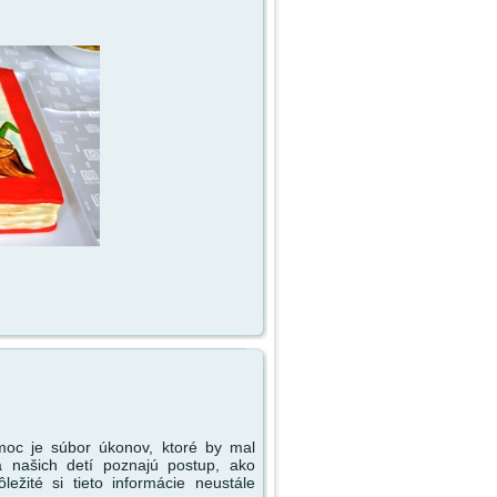
moc je súbor úkonov, ktoré by mal
a našich detí poznajú postup, ako
ežité si tieto informácie neustále