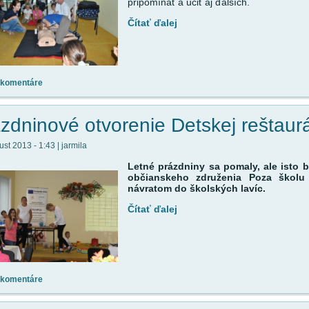
pripomínať a učiť aj ďalších.
Čítať ďalej
 komentáre
zdninové otvorenie Detskej reštaur
st 2013 - 1:43 | jarmila
Letné prázdniny sa pomaly, ale isto b
občianskeho združenia Poza školu
návratom do školských lavíc.
Čítať ďalej
 komentáre