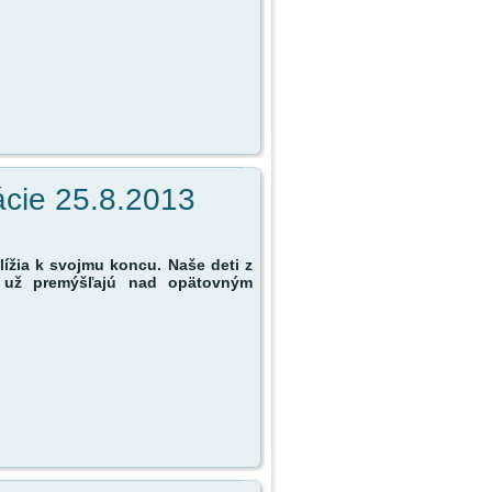
ácie 25.8.2013
lížia k svojmu koncu. Naše deti z
 už premýšľajú nad opätovným