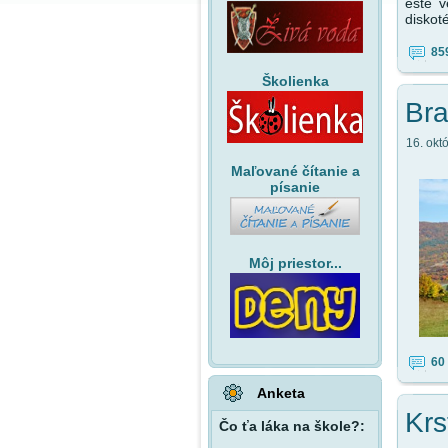
ešte v
diskoté
85
Školienka
Bra
16. okt
Maľované čítanie a
písanie
Môj priestor...
60
Anketa
Krs
Čo ťa láka na škole?: