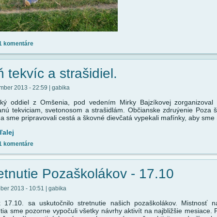
1 komentáre
 tekvíc a strašidiel.
mber 2013 - 22:59 | gabika
ký oddiel z Omšenia, pod vedením Mirky Bajzíkovej zorganizoval 
nú tekviciam, svetonosom a strašidlám. Občianske zdruýenie Poza šk
a sme pripravovali cestá a škovné dievčatá vypekali mafínky, aby sme
ďalej
1 komentáre
etnutie Pozaškolákov - 17.10
óber 2013 - 10:51 | gabika
k 17.10. sa uskutočnilo stretnutie našich pozaškolákov. Mistnosť
utia sme pozorne vypočuli všetky návrhy aktivít na najbližšie mesiace