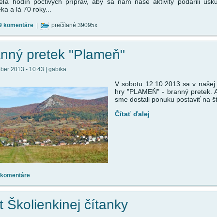
eľa hodín poctivých príprav, aby sa nám naše aktivity podarili usku
ka a lá 70 roky...
9 komentáre
|
prečítané 39095x
nný pretek "Plameň"
óber 2013 - 10:43 | gabika
V sobotu 12.10.2013 sa v našej 
hry "PLAMEŇ" - branný pretek. 
sme dostali ponuku postaviť na št
Čítať ďalej
 komentáre
t Školienkinej čítanky