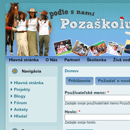
Hlavná stránka
O Nás
Partneri
Školienka
Živá vo
Domov
Navigácia
Prihlásenie
Požiadať o nové
Hlavná stránka
Projekty
Používateľské meno:
*
Blogy
Fórum
Zadajte svoje používateľské meno PozaS
Ankety
Heslo:
*
Hľadať
Zadajte svoje heslo.