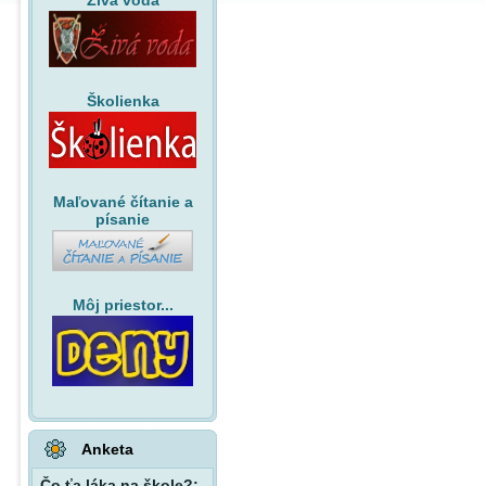
Živá voda
Školienka
Maľované čítanie a
písanie
Môj priestor...
Anketa
Čo ťa láka na škole?: