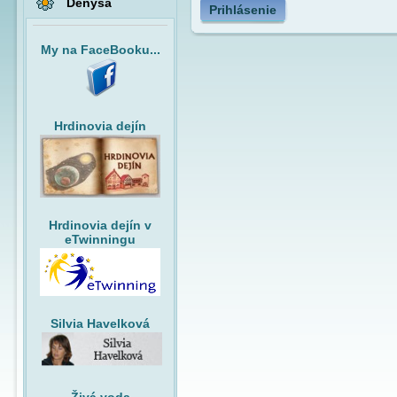
Denysa
Prihlásenie
My na FaceBooku...
Hrdinovia dejín
Hrdinovia dejín v
eTwinningu
Silvia Havelková