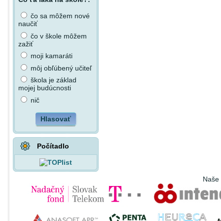
čo sa môžem nové
naučiť
čo v škole môžem
zažiť
moji kamaráti
môj obľúbený učiteľ
škola je základ
mojej budúcnosti
nič
Hlasovať
Počítadlo
Naše 