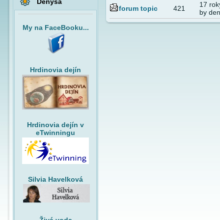
Denysa
17 rok
forum topic
421
by de
My na FaceBooku...
Hrdinovia dejín
Hrdinovia dejín v
eTwinningu
Silvia Havelková