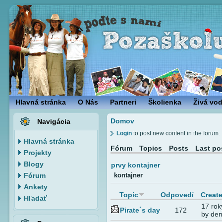
Hlavná stránka
O Nás
Partneri
Školienka
Živá vo
Domov
Navigácia
Login
to post new content in the forum.
Hlavná stránka
Fórum
Topics
Posts
Last po
Projekty
Blogy
prvy kontajner
Fórum
kontajner
Ankety
Topic
Odpovedí
Creat
Hľadať
17 rok
Pirate´s day
172
by de