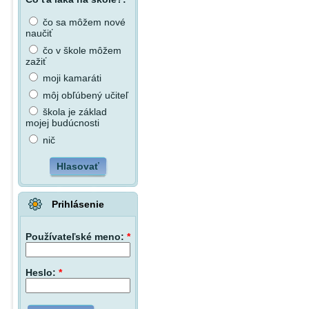
čo sa môžem nové
naučiť
čo v škole môžem
zažiť
moji kamaráti
môj obľúbený učiteľ
škola je základ
mojej budúcnosti
nič
Hlasovať
Prihlásenie
Používateľské meno:
*
Heslo:
*