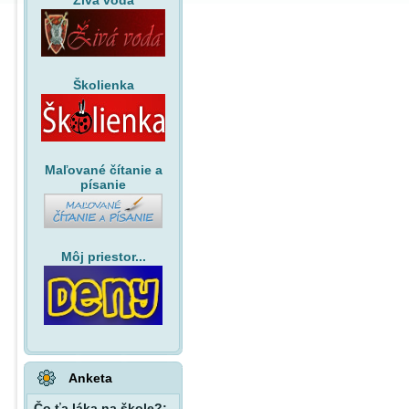
Živá voda
Školienka
Maľované čítanie a
písanie
Môj priestor...
Anketa
Čo ťa láka na škole?: