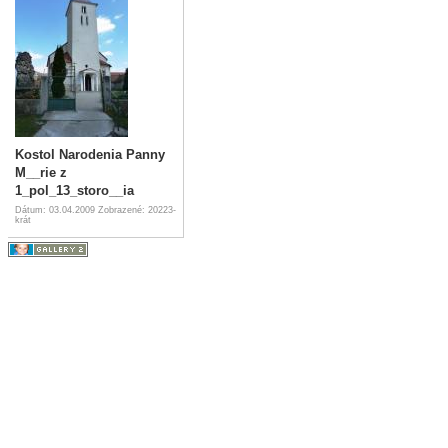
Kostol Narodenia Panny
M__rie z
1_pol_13_storo__ia
Dátum: 03.04.2009
Zobrazené: 20223-
krát