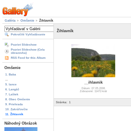
Galéria
Omšenie
Žihlavník
Žihlavník
Pokročilé Vyhľadávanie
Pozriet Slideshow
Pozriet Slideshow (Cela
obrazovka)
RSS Feed for this Album
Omšenie
1. Baba
...
__ihlavnik
5. lance
Dátum: 07.05.2006
6. Langáč
Zobrazené: 11472-krát
7. Laštek
8. Obec Omšenie
Stránka:
1
9. Priehrada
10. Zakráľovčie
11. Žihlavník
Náhodný Obrázok