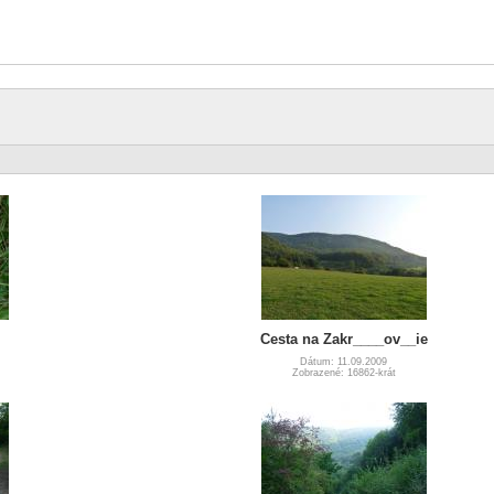
Cesta na Zakr____ov__ie
Dátum: 11.09.2009
Zobrazené: 16862-krát