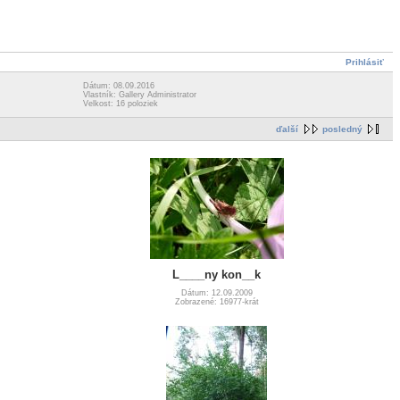
Prihlásiť
Dátum: 08.09.2016
Vlastník: Gallery Administrator
Velkost: 16 poloziek
ďalší
posledný
L____ny kon__k
Dátum: 12.09.2009
Zobrazené: 16977-krát