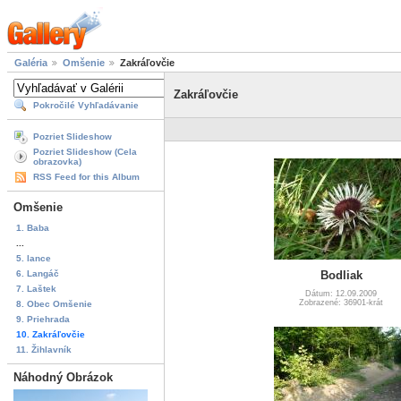
Galéria
Omšenie
Zakráľovčie
Zakráľovčie
Pokročilé Vyhľadávanie
Pozriet Slideshow
Pozriet Slideshow (Cela
obrazovka)
RSS Feed for this Album
Omšenie
1. Baba
...
5. lance
6. Langáč
Bodliak
7. Laštek
Dátum: 12.09.2009
Zobrazené: 36901-krát
8. Obec Omšenie
9. Priehrada
10. Zakráľovčie
11. Žihlavník
Náhodný Obrázok