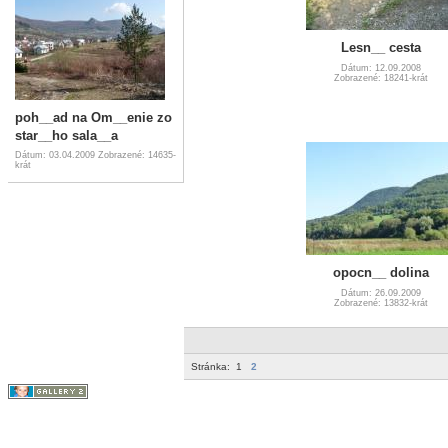
Lesn__ cesta
Dátum: 12.09.2008
Zobrazené: 18241-krát
poh__ad na Om__enie zo
star__ho sala__a
Dátum: 03.04.2009
Zobrazené: 14635-
krát
opocn__ dolina
Dátum: 26.09.2009
Zobrazené: 13832-krát
Stránka:
1
2