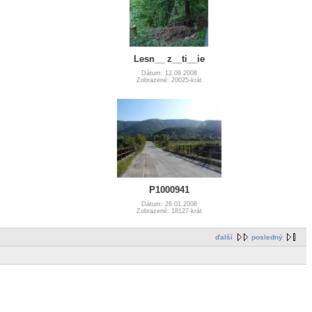
Lesn__ z__ti__ie
Dátum: 12.09.2008
Zobrazené: 20025-krát
P1000941
Dátum: 26.01.2008
Zobrazené: 18127-krát
ďalší
posledný