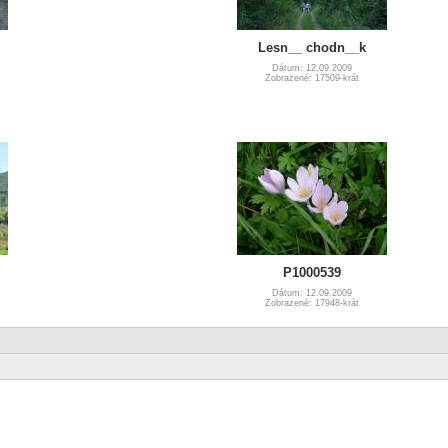
Lesn__ chodn__k
Dátum: 12.09.2009
Zobrazené: 17509-krát
P1000539
Dátum: 12.09.2009
Zobrazené: 17948-krát