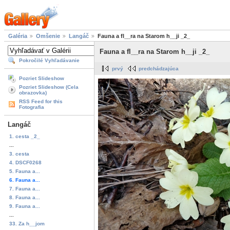
Galéria
Omšenie
Langáč
Fauna a fl__ra na Starom h__ji _2_
Fauna a fl__ra na Starom h__ji _2_
Pokročilé Vyhľadávanie
prvý
predchádzajúca
Pozriet Slideshow
Pozriet Slideshow (Cela
obrazovka)
RSS Feed for this
Fotografia
Langáč
1. cesta _2_
...
3. cesta
4. DSCF0268
5. Fauna a...
6. Fauna a...
7. Fauna a...
8. Fauna a...
9. Fauna a...
...
33. Za h__jom