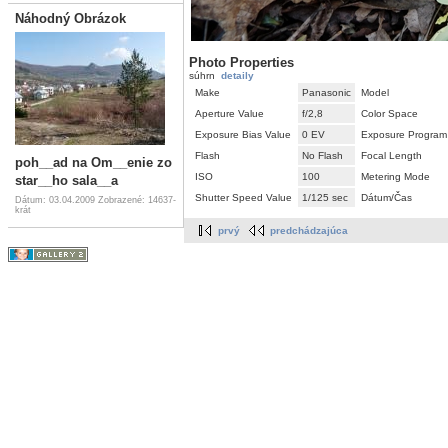
Náhodný Obrázok
Photo Properties
súhrn
detaily
Make
Panasonic
Model
Aperture Value
f/2,8
Color Space
Exposure Bias Value
0 EV
Exposure Program
Flash
No Flash
Focal Length
poh__ad na Om__enie zo
ISO
100
Metering Mode
star__ho sala__a
Shutter Speed Value
1/125 sec
Dátum/Čas
Dátum: 03.04.2009
Zobrazené: 14637-
krát
prvý
predchádzajúca