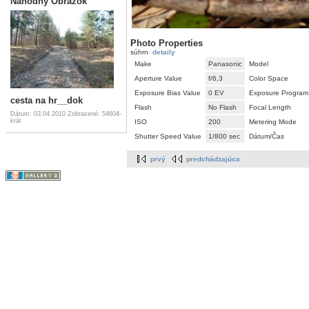
Náhodný Obrázok
Photo Properties
súhrn
detaily
Make
Panasonic
Model
Aperture Value
f/6,3
Color Space
Exposure Bias Value
0 EV
Exposure Program
cesta na hr__dok
Flash
No Flash
Focal Length
Dátum: 03.04.2010
Zobrazené: 54604-
krát
ISO
200
Metering Mode
Shutter Speed Value
1/800 sec
Dátum/Čas
prvý
predchádzajúca