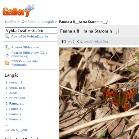
Galéria
Omšenie
Langáč
Fauna a fl__ra na Starom h__ji
Fauna a fl__ra na Starom h__ji
Pokročilé Vyhľadávanie
prvý
predchádzajúca
Pozriet Slideshow
Pozriet Slideshow (Cela
obrazovka)
RSS Feed for this
Fotografia
Langáč
1. cesta _2_
2. cesta za h__j
3. cesta
4. DSCF0268
5. Fauna a...
6. Fauna a...
7. Fauna a...
8. Fauna a...
...
33. Za h__jom