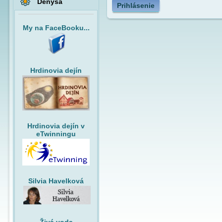
Denysa
Prihlásenie
My na FaceBooku...
Hrdinovia dejín
Hrdinovia dejín v
eTwinningu
Silvia Havelková