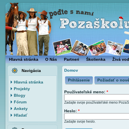
Hlavná stránka
O Nás
Partneri
Školienka
Živá vo
Domov
Navigácia
Prihlásenie
Požiadať o nové
Hlavná stránka
Projekty
Používateľské meno:
*
Blogy
Fórum
Zadajte svoje používateľské meno PozaS
Ankety
Heslo:
*
Hľadať
Zadajte svoje heslo.