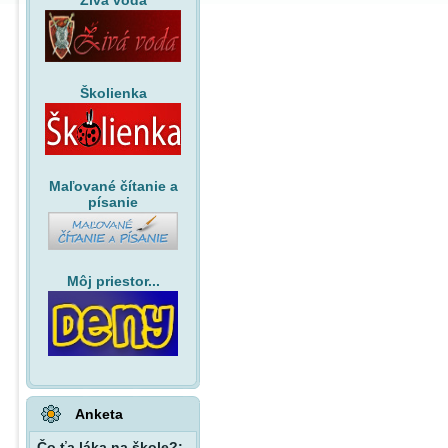
Živá voda
Školienka
Maľované čítanie a
písanie
Môj priestor...
Anketa
Čo ťa láka na škole?: