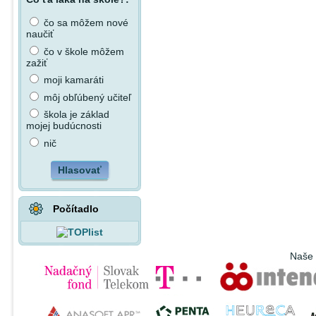
čo sa môžem nové
naučiť
čo v škole môžem
zažiť
moji kamaráti
môj obľúbený učiteľ
škola je základ
mojej budúcnosti
nič
Hlasovať
Počítadlo
Naše 