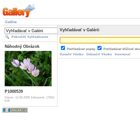
Galéria
Vyhľadávať v Galérii
Pokročilé Vyhľadávanie
Náhodný Obrázok
Prehľadávať popisy
Prehľadávať kľúčové slo
Označiť Všetko
Odznačiť Všetko
Invertovať
P1000539
Dátum: 12.09.2009
Zobrazené: 17931-
krát