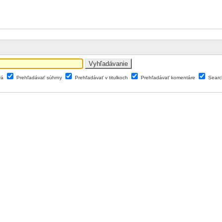
vá
Prehľadávať súhrny
Prehľadávať v titulkoch
Prehľadávať komentáre
Searc