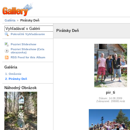
Galéria
Pirátsky Deň
Pirátsky Deň
Pokročilé Vyhľadávanie
Pozriet Slideshow
Pozriet Slideshow (Cela
obrazovka)
RSS Feed for this Album
Galéria
1. Omšenie
2. Pirátsky Deň
Náhodný Obrázok
pir_ti
Dátum: 14.08.2009
Zobrazené: 206081-krát