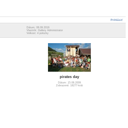
Prihlásiť
Dátum: 08.09.2016
Vlastník: Gallery Administrator
Velkost: 4 polozky
pirates day
Dátum: 15.08.2009
Zobrazené: 18277-krát