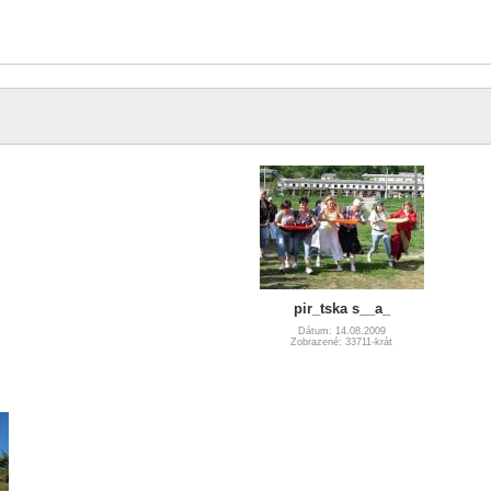
pir_tska s__a_
Dátum: 14.08.2009
Zobrazené: 33711-krát