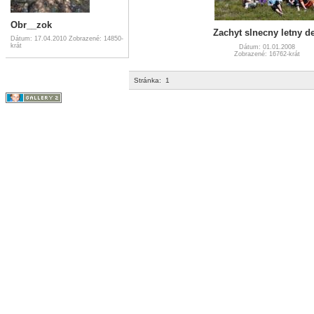
Obr__zok
Zachyt slnecny letny d
Dátum: 17.04.2010
Zobrazené: 14850-
krát
Dátum: 01.01.2008
Zobrazené: 16762-krát
Stránka:
1