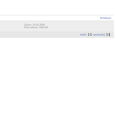
Prihlásiť
Dátum: 03.04.2009
Plná veľkosť: 448x336
ďalší
posledný