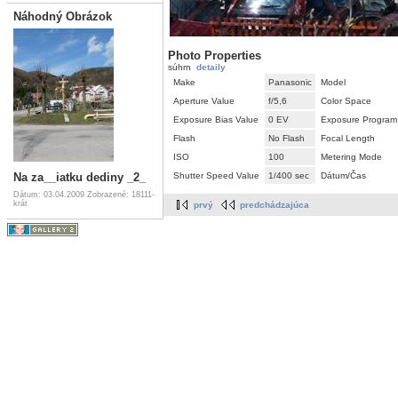
Náhodný Obrázok
Photo Properties
súhrn
detaily
Make
Panasonic
Model
Aperture Value
f/5,6
Color Space
Exposure Bias Value
0 EV
Exposure Program
Flash
No Flash
Focal Length
ISO
100
Metering Mode
Na za__iatku dediny _2_
Shutter Speed Value
1/400 sec
Dátum/Čas
Dátum: 03.04.2009
Zobrazené: 18111-
krát
prvý
predchádzajúca