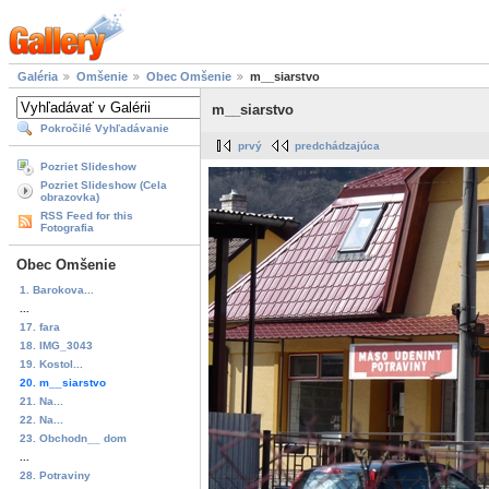
Galéria
Omšenie
Obec Omšenie
m__siarstvo
m__siarstvo
Pokročilé Vyhľadávanie
prvý
predchádzajúca
Pozriet Slideshow
Pozriet Slideshow (Cela
obrazovka)
RSS Feed for this
Fotografia
Obec Omšenie
1. Barokova...
...
17. fara
18. IMG_3043
19. Kostol...
20. m__siarstvo
21. Na...
22. Na...
23. Obchodn__ dom
...
28. Potraviny