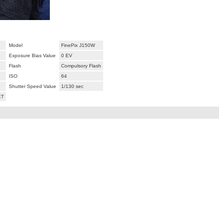
Model
FinePix J150W
Exposure Bias Value
0 EV
Flash
Compulsory Flash
ISO
64
Shutter Speed Value
1/130 sec
ET