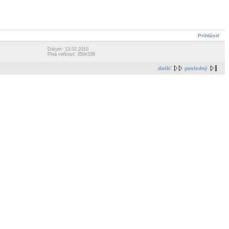
Prihlásiť
Dátum: 13.02.2010
Plná veľkosť: 359x336
ďalší
posledný