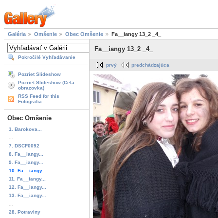
Galéria
Omšenie
Obec Omšenie
Fa__iangy 13_2 _4_
Fa__iangy 13_2 _4_
Pokročilé Vyhľadávanie
prvý
predchádzajúca
Pozriet Slideshow
Pozriet Slideshow (Cela
obrazovka)
RSS Feed for this
Fotografia
Obec Omšenie
1. Barokova...
...
7. DSCF0092
8. Fa__iangy...
9. Fa__iangy...
10. Fa__iangy...
11. Fa__iangy...
12. Fa__iangy...
13. Fa__iangy...
...
28. Potraviny