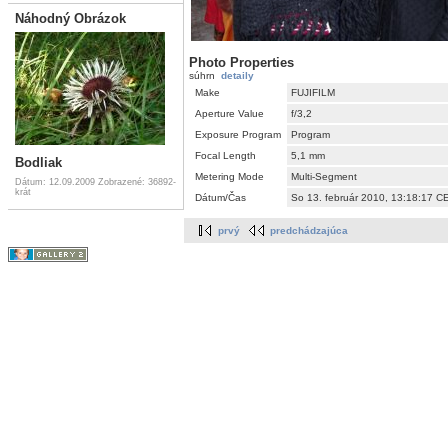
Náhodný Obrázok
Photo Properties
súhrn
detaily
Make
FUJIFILM
Aperture Value
f/3,2
Exposure Program
Program
Focal Length
5,1 mm
Bodliak
Metering Mode
Multi-Segment
Dátum: 12.09.2009
Zobrazené: 36892-
krát
Dátum/Čas
So 13. február 2010, 13:18:17 C
prvý
predchádzajúca